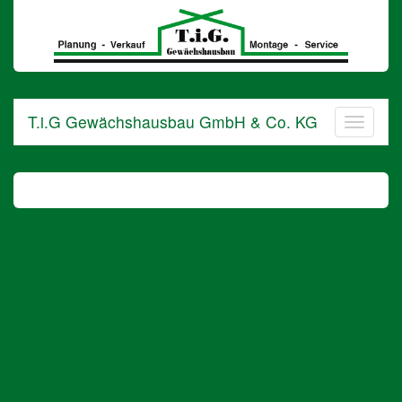
T.i.G
Gewächshausbau
GmbH
&
Co.
KG
T.i.G Gewächshausbau GmbH & Co. KG
in
Barnstorf