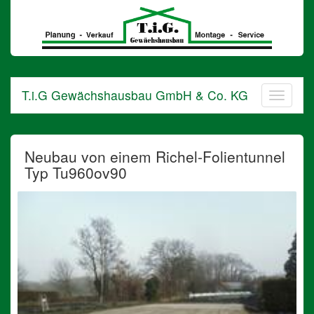
T.i.G
Gewächshausbau
GmbH
&
Co.
KG
T.i.G Gewächshausbau GmbH & Co. KG
in
Barnstorf
Neubau von einem Richel-Folientunnel
Typ Tu960ov90